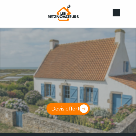
Vos
travaux
de
confort
thermique
,
en
toute
saison
Spécialistes
des
travaux
de
rénovation
énergétique
dans
le
Pays
de
Retz
:
Menuiseries
performantes,
isolation
écologique,
et
ventilation
adaptée.
Devis offert