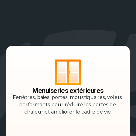
Un
interlocuteur
unique
PRESTATIONS
pour
tous
vos
travaux
Menuiseries extérieures
Fenêtres, baies, portes, moustiquaires, volets 
performants pour réduire les pertes de 
chaleur et améliorer le cadre de vie.