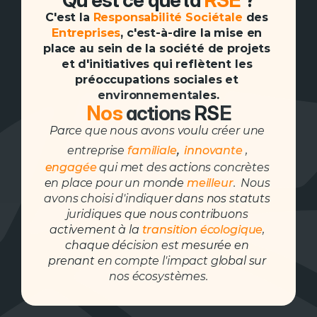
Qu'est ce que la
 RSE 
?
C'est la 
Responsabilité
Sociétale
 des 
Entreprises
, c'est-à-dire la mise en 
place au sein de la société de projets 
et d'initiatives qui reflètent les 
préoccupations sociales et 
environnementales.
Nos 
actions RSE
Parce que nous avons voulu créer une 
, 
entreprise 
familiale
innovante
 , 
engagée
 qui met des actions concrètes 
en place pour un monde 
meilleur
.  Nous 
avons choisi d'indiquer dans nos statuts 
juridiques que nous contribuons 
activement à la 
transition écologique
, 
chaque décision est mesurée en 
prenant en compte l'impact global sur 
nos écosystèmes.