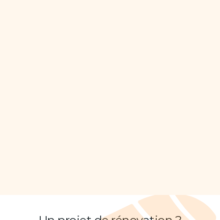
Nom 
*
Prénom 
*
Téléphone 
*
Ville 
*
Type de Retznovation 
*
Description du projet
Envoyez