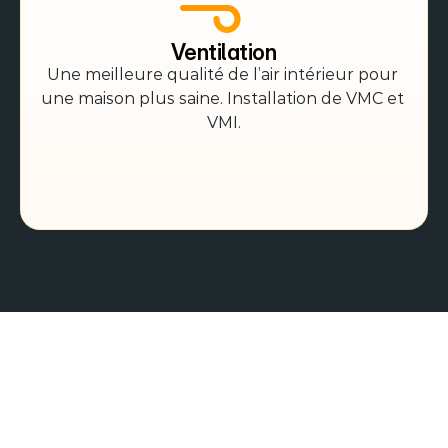
Ventilation
Une meilleure qualité de l’air intérieur pour 
une maison plus saine. Installation de VMC et 
VMI.
SIMPLIFIEZ
-VOUS
LA
VIE.
UN
SEUL
CONTACT
,
UNE
EXPERTISE
GLOBALE
.