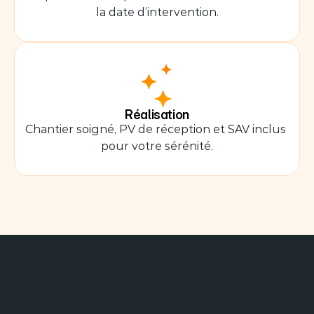
la date d’intervention.
Réalisation
Chantier soigné, PV de réception et SAV inclus 
pour votre sérénité.
ENGAGEMENT
DE
RÉPONSE
SOUS
24H
:
PARCE
QUE
VOTRE
PROJET
N'ATTEND
PAS
!