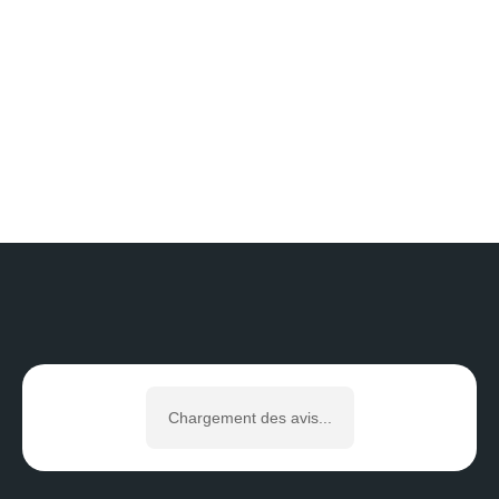
Est-ce essentiel de changer ses 
menuiseries ?
La ventilation fait-elle vraiment la 
différence ?
AVIS GOOGLE
Chargement des avis...